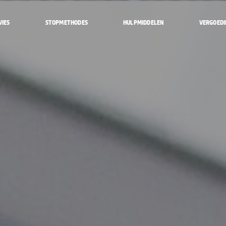
VIES
STOPMETHODES
HULPMIDDELEN
VERGOEDI