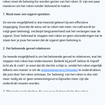
roken moet de beloning los worden gezien van het roken. Er zijn een paar
manieren om het roken minder belonend te maken:
1. Nooit meer een sigaret opsteken
De eerste mogelijkheid is wat meestal gebeurt bij een effectieve
stoppoging. Doordat de wens om te roken niet meer vervuld wordt (er
volgt geen beloning), verdwijnt langzamerhand ook het verlangen naar de
sigaret. Door helemaal te stoppen met roken en geen uitzonderingen toe te
staan leer je jouw hersenen dat de sigaret geen beloning is.
2. Het belonende gevoel relativeren
De tweede mogelijkheid is om het belonende gevoel te relativeren, wat het
stoppen met roken kan ondersteunen. Bedenk bij jezelf: beloon ik mijzelf
écht als ik rook? Je weet dat dit slechts schijn is, omdat het roken eigenlijk
telkens een manier is om de
ontwenningsverschijnselen
te onderdrukken
die juist door het roken ontstaan. De ‘beloning’ van het roken is dus niet
meer nodig als er geen ontwenningsverschijnselen meer zijn die
onderdrukt moeten worden.
3. Alternatieven bedenken die nog meer belonend zijn dan roken
De derde manier kan de vorige twee mogelijkheden ondersteunen. Als de
sigaret een bepaalde functie voor je had, dan kun je proberen om die