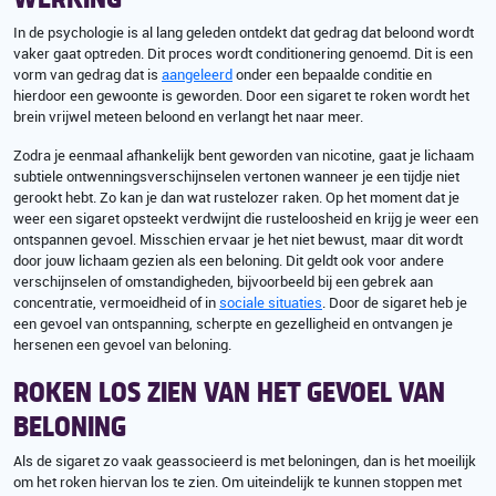
In de psychologie is al lang geleden ontdekt dat gedrag dat beloond wordt
vaker gaat optreden. Dit proces wordt conditionering genoemd. Dit is een
vorm van gedrag dat is
aangeleerd
onder een bepaalde conditie en
hierdoor een gewoonte is geworden. Door een sigaret te roken wordt het
brein vrijwel meteen beloond en verlangt het naar meer.
Zodra je eenmaal afhankelijk bent geworden van nicotine, gaat je lichaam
subtiele ontwenningsverschijnselen vertonen wanneer je een tijdje niet
gerookt hebt. Zo kan je dan wat rustelozer raken. Op het moment dat je
weer een sigaret opsteekt verdwijnt die rusteloosheid en krijg je weer een
ontspannen gevoel. Misschien ervaar je het niet bewust, maar dit wordt
door jouw lichaam gezien als een beloning. Dit geldt ook voor andere
verschijnselen of omstandigheden, bijvoorbeeld bij een gebrek aan
concentratie, vermoeidheid of in
sociale situaties
. Door de sigaret heb je
een gevoel van ontspanning, scherpte en gezelligheid en ontvangen je
hersenen een gevoel van beloning.
ROKEN LOS ZIEN VAN HET GEVOEL VAN
BELONING
Als de sigaret zo vaak geassocieerd is met beloningen, dan is het moeilijk
om het roken hiervan los te zien. Om uiteindelijk te kunnen stoppen met