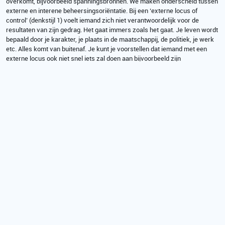
overkomt, bijvoorbeeld spanningsbronnen. We maken onderscheid tussen
externe en interene beheersingsoriëntatie. Bij een ‘externe locus of
control’ (denkstijl 1) voelt iemand zich niet verantwoordelijk voor de
resultaten van zijn gedrag. Het gaat immers zoals het gaat. Je leven wordt
bepaald door je karakter, je plaats in de maatschappij, de politiek, je werk
etc. Alles komt van buitenaf. Je kunt je voorstellen dat iemand met een
externe locus ook niet snel iets zal doen aan bijvoorbeeld zijn
tabaksverslaving. De gedachte zal eerder zijn: “Tja, pech gehad, ik ben
verslaafd geraakt en ik zal wel blijven roken tot ik het loodje leg”.
Met een interne locus of control voel je je wél verantwoordelijk. De eigen
keuzes en je eigen gedrag doen ertoe en je bent ervan overtuigd dat je
dingen naar je hand kunt zetten. De invloed komt van binnen uit!
ANDERE DENKSTIJL
Natuurlijk gebeuren er geregeld zaken die vervelende gevolgen kunnen
hebben, waar je soms ook helemaal geen grip op hebt. Voor veel andere
vervelende zaken heb je wel de mogelijkheid om actief te streven naar
verbetering.
Als je snapt hoe het werkt met de twee denkstijlen, dan kun je hier ook
gebruik van maken. Je kunt ervoor kiezen om op een andere manier te
gaan denken. Waarom zou je per se moeten denken dat het glas altijd half