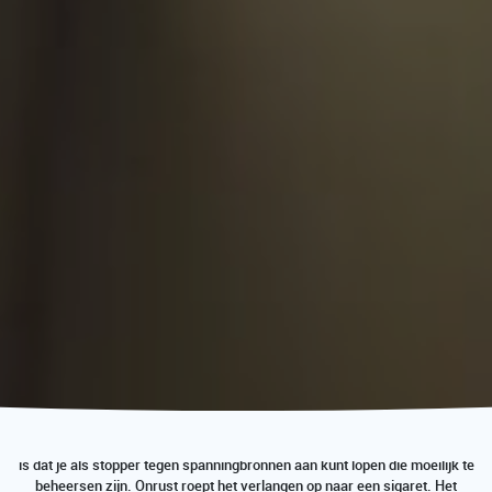
Een van de belangrijkste oorzaken van het mislukken van een stoppoging
is dat je als stopper tegen spanningbronnen aan kunt lopen die moeilijk te
beheersen zijn. Onrust roept het verlangen op naar een sigaret. Het