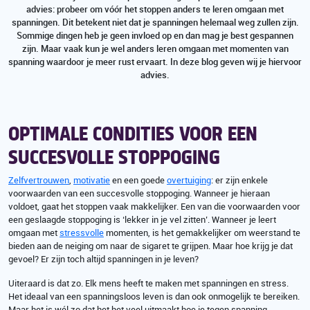
advies: probeer om vóór het stoppen anders te leren omgaan met
spanningen. Dit betekent niet dat je spanningen helemaal weg zullen zijn.
Sommige dingen heb je geen invloed op en dan mag je best gespannen
zijn. Maar vaak kun je wel anders leren omgaan met momenten van
spanning waardoor je meer rust ervaart. In deze blog geven wij je hiervoor
advies.
OPTIMALE CONDITIES VOOR EEN
SUCCESVOLLE STOPPOGING
Zelfvertrouwen
,
motivatie
en een goede
overtuiging
: er zijn enkele
voorwaarden van een succesvolle stoppoging. Wanneer je hieraan
voldoet, gaat het stoppen vaak makkelijker. Een van die voorwaarden voor
een geslaagde stoppoging is ‘lekker in je vel zitten’. Wanneer je leert
omgaan met
stressvolle
momenten, is het gemakkelijker om weerstand te
bieden aan de neiging om naar de sigaret te grijpen. Maar hoe krijg je dat
gevoel? Er zijn toch altijd spanningen in je leven?
Uiteraard is dat zo. Elk mens heeft te maken met spanningen en stress.
Het ideaal van een spanningsloos leven is dan ook onmogelijk te bereiken.
Maar het is wél zo dat het het veel uitmaakt hoe je tegen spanning